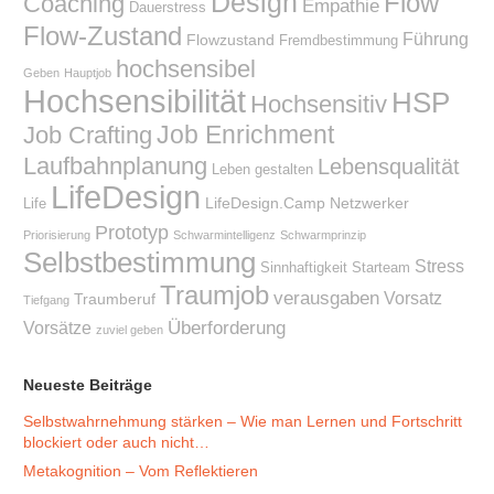
Design
Flow
Coaching
Empathie
Dauerstress
Flow-Zustand
Führung
Flowzustand
Fremdbestimmung
hochsensibel
Geben
Hauptjob
Hochsensibilität
HSP
Hochsensitiv
Job Enrichment
Job Crafting
Laufbahnplanung
Lebensqualität
Leben gestalten
LifeDesign
LifeDesign.Camp
Netzwerker
Life
Prototyp
Priorisierung
Schwarmintelligenz
Schwarmprinzip
Selbstbestimmung
Stress
Sinnhaftigkeit
Starteam
Traumjob
verausgaben
Vorsatz
Traumberuf
Tiefgang
Überforderung
Vorsätze
zuviel geben
Neueste Beiträge
Selbstwahrnehmung stärken – Wie man Lernen und Fortschritt
blockiert oder auch nicht…
Metakognition – Vom Reflektieren