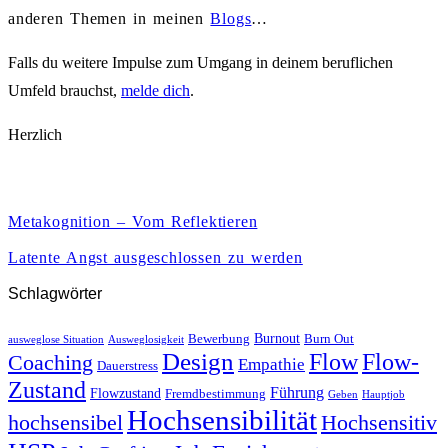
anderen Themen in meinen
Blogs
…
Falls du weitere Impulse zum Umgang in deinem beruflichen
Umfeld brauchst,
melde dich
.
Herzlich
Metakognition – Vom Reflektieren
Latente Angst ausgeschlossen zu werden
Schlagwörter
Burnout
Bewerbung
Burn Out
ausweglose Situation
Ausweglosigkeit
Design
Flow
Flow-
Coaching
Empathie
Dauerstress
Zustand
Führung
Flowzustand
Fremdbestimmung
Geben
Hauptjob
Hochsensibilität
hochsensibel
Hochsensitiv