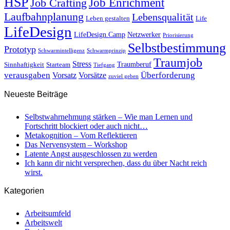
HSP
Job Enrichment
Job Crafting
Laufbahnplanung
Lebensqualität
Leben gestalten
Life
LifeDesign
LifeDesign.Camp
Netzwerker
Priorisierung
Selbstbestimmung
Prototyp
Schwarmintelligenz
Schwarmprinzip
Traumjob
Stress
Traumberuf
Sinnhaftigkeit
Starteam
Tiefgang
verausgaben
Überforderung
Vorsatz
Vorsätze
zuviel geben
Neueste Beiträge
Selbstwahrnehmung stärken – Wie man Lernen und
Fortschritt blockiert oder auch nicht…
Metakognition – Vom Reflektieren
Das Nervensystem – Workshop
Latente Angst ausgeschlossen zu werden
Ich kann dir nicht versprechen, dass du über Nacht reich
wirst.
Kategorien
Arbeitsumfeld
Arbeitswelt