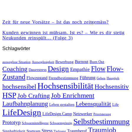
Zeit für neue Vorsätze – Ist das noch zeitgemäss?
Kunden gewinnen ist mühsam. Ist es? – Wie es dir stetig
Neukunden reinspült… (Folge 3)
Schlagwörter
Burnout
Bewerbung
Burn Out
ausweglose Situation
Ausweglosigkeit
Design
Flow
Flow-
Coaching
Empathie
Dauerstress
Zustand
Führung
Flowzustand
Fremdbestimmung
Geben
Hauptjob
Hochsensibilität
hochsensibel
Hochsensitiv
HSP
Job Enrichment
Job Crafting
Laufbahnplanung
Lebensqualität
Leben gestalten
Life
LifeDesign
LifeDesign.Camp
Netzwerker
Priorisierung
Selbstbestimmung
Prototyp
Schwarmintelligenz
Schwarmprinzip
Traumjob
Stress
Traumberuf
Sinnhaftigkeit
Starteam
Tiefgang