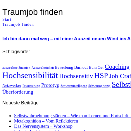
Traumjob finden
Start
Traumjob finden
Ich bin dann mal weg – mit einer Auszeit neuen Wind ins 
Schlagwörter
Coaching
Burnout
Bewerbung
Burn Out
ausweglose Situation
Ausweglosigkeit
Hochsensibilität
HSP
Hochsensitiv
Job Craf
Selbs
Prototyp
Netzwerker
Priorisierung
Schwarmintelligenz
Schwarmprinzip
Überforderung
Neueste Beiträge
Selbstwahrnehmung stärken – Wie man Lernen und Fortschritt 
Metakognition – Vom Reflektieren
Das Nervensystem – Workshop