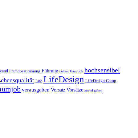
hochsensibel
Führung
stand
Fremdbestimmung
Geben
Hauptjob
LifeDesign
ebensqualität
LifeDesign.Camp
Life
aumjob
verausgaben
Vorsatz
Vorsätze
zuviel geben