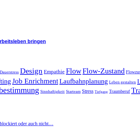
Arbeitsleben bringen
Design
Flow
Flow-Zustand
Empathie
Flowzu
Dauerstress
Job Enrichment
ting
Laufbahnplanung
L
Leben gestalten
tbestimmung
Tr
Stress
Traumberuf
Sinnhaftigkeit
Starteam
Tiefgang
blockiert oder auch nicht…