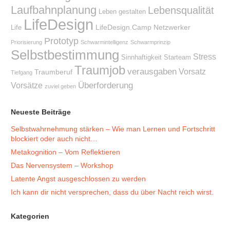
Laufbahnplanung
Lebensqualität
Leben gestalten
LifeDesign
LifeDesign.Camp
Netzwerker
Life
Prototyp
Priorisierung
Schwarmintelligenz
Schwarmprinzip
Selbstbestimmung
Stress
Sinnhaftigkeit
Starteam
Traumjob
verausgaben
Vorsatz
Traumberuf
Tiefgang
Überforderung
Vorsätze
zuviel geben
Neueste Beiträge
Selbstwahrnehmung stärken – Wie man Lernen und Fortschritt
blockiert oder auch nicht…
Metakognition – Vom Reflektieren
Das Nervensystem – Workshop
Latente Angst ausgeschlossen zu werden
Ich kann dir nicht versprechen, dass du über Nacht reich wirst.
Kategorien