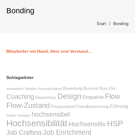
Bonding
Start
Bonding
Mitarbeiter mit Hand, Herz und Verstand…
Schlagwörter
Burnout
Bewerbung
Burn Out
ausweglose Situation
Ausweglosigkeit
Design
Flow
Coaching
Empathie
Dauerstress
Flow-Zustand
Führung
Flowzustand
Fremdbestimmung
hochsensibel
Geben
Hauptjob
Hochsensibilität
HSP
Hochsensitiv
Job Enrichment
Job Crafting